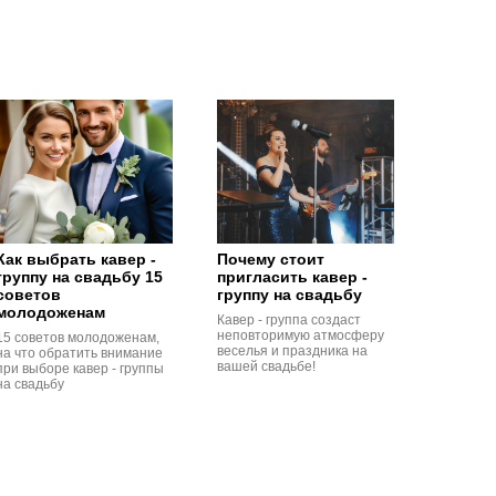
Как выбрать кавер -
Почему стоит
группу на свадьбу 15
пригласить кавер -
советов
группу на свадьбу
молодоженам
Кавер - группа создаст
неповторимую атмосферу
15 советов молодоженам,
веселья и праздника на
на что обратить внимание
вашей свадьбе!
при выборе кавер - группы
на свадьбу